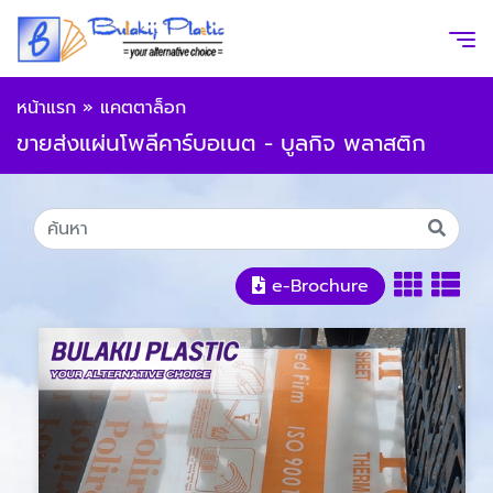
หน้าแรก
»
แคตตาล็อก
ขายส่งแผ่นโพลีคาร์บอเนต - บูลกิจ พลาสติก
e-Brochure