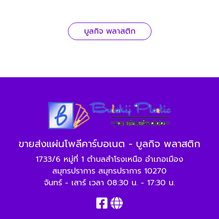
บูลกิจ พลาสติก
ขายส่งแผ่นโพลีคาร์บอเนต - บูลกิจ พลาสติก
1733/6 หมู่ที่ 1 ตำบลสำโรงเหนือ อำเภอเมือง
สมุทรปราการ สมุทรปราการ 10270
จันทร์ - เสาร์ เวลา 08:30 น. - 17:30 น.