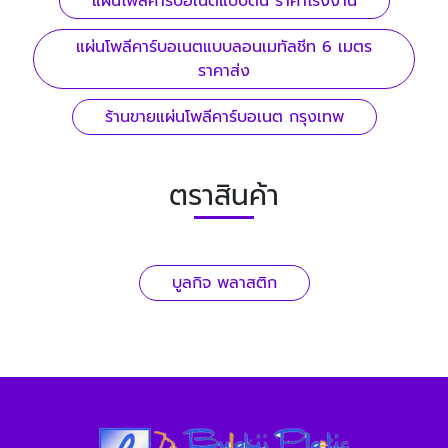
แผ่นโพลีคาร์บอเนตแบบตัน ราคาโรงงาน
แผ่นโพลีคาร์บอเนตแบบลอนเมทัลชีท 6 เมตร
ราคาส่ง
ร้านขายแผ่นโพลีคาร์บอเนต กรุงเทพ
ตราสินค้า
บูลกิจ พลาสติก