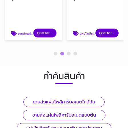
ดูรายละเอียด
ดูรายละเอียด
ขายส่งแผ่นโพลีคาร์บอเนตแบบตัน
แผ่นโพลีคาร์บอเนตแบบลอนเมทัลชีท 6 เมตร ราคาส่ง
คำค้นสินค้า
ขายส่งแผ่นโพลีคาร์บอเนตใกล้ฉัน
ขายส่งแผ่นโพลีคาร์บอเนตแบบตัน