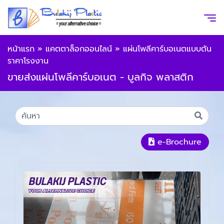
หน้าแรก
»
แคตตาล็อกออนไลน์
»
แผ่นโพลีคาร์บอเนตแบบตัน
ราคาโรงงาน
ขายส่งแผ่นโพลีคาร์บอเนต - บูลกิจ พลาสติก
e-Brochure