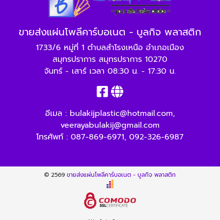
ขายส่งแผ่นโพลีคาร์บอเนต - บูลกิจ พลาสติก
1733/6 หมู่ที่ 1 ตำบลสำโรงเหนือ อำเภอเมือง
สมุทรปราการ สมุทรปราการ 10270
จันทร์ - เสาร์ เวลา 08:30 น. - 17:30 น.
อีเมล :
bulakijplastic@hotmail.com
,
veerayabulakij@gmail.com
โทรศัพท์ :
087-869-6971
,
092-326-6987
© 2569
ขายส่งแผ่นโพลีคาร์บอเนต - บูลกิจ พลาสติก