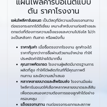
แผ่นโพลีคาร์บอเนตแบบ
ตัน ราคาโรงงาน
แผ่นโพลีคาร์บอเนต
เป็นวัสดุที่มีความแข็งแรงทนทาน
ต่อแรงกระแทกได้ดีเยี่ยม เหมาะสำหรับงานก่อสร้างและ
ตกแต่งที่ต้องการความแข็งแรงและความโปร่งใส ไม่ว่า
จะเป็นหลังคา กันสาด หรือผนังกั้น
ราคาคุ้มค่า
เมื่อซื้อตรงจากโรงงาน ลูกค้าจะได้
ราคาที่ถูกกว่าการซื้อผ่านตัวแทนจำหน่าย ทำให้
ประหยัดค่าใช้จ่ายได้มากขึ้น
คุณภาพคัดเกรด
โรงงานผู้ผลิตมีมาตรฐานการ
ผลิตที่สูง ทำให้ได้ผลิตภัณฑ์ที่มีคุณภาพดี
ทนทาน และมีความสม่ำเสมอ
หลากหลายขนาดและสีพร้อมส่ง
โรงงานมีแผ่น
โพลีคาร์บอเนตให้เลือกหลากหลายขนาดและสีสัน
เพื่อตอบสนองความต้องการของลูกค้าได้อย่าง
ครอบคลุม
แข็งแรงทนทาน
ทนต่อแรงกระแทกและสภาพ