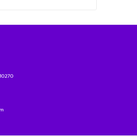
 10270
om