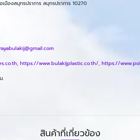
เภอเมืองสมุทรปราการ สมุทรปราการ 10270
rayabulakij@gmail.com
es.co.th
,
https://www.bulakijplastic.co.th/
,
https://www.po
น.
สินค้าที่เกี่ยวข้อง