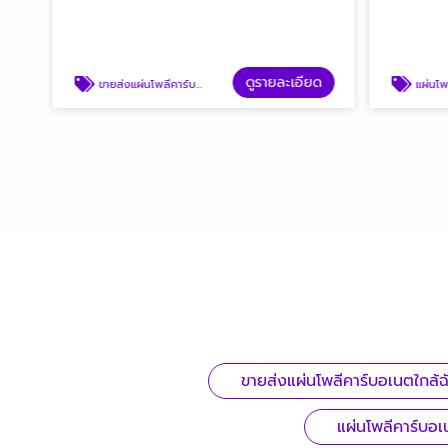
ดูรายละเอียด
ขายส่งแผ่นโพลีคาร์บอเนตแบบตัน
แผ่นโพลีคาร์บอ
ขายส่งแผ่นโพลีคาร์บอเนตใกล้ฉ
แผ่นโพลีคาร์บอ