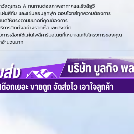
วัสดุเกรด A ทนทานต่อสภาพอากาศและรังสียูวี
ส แผ่นสีทึบ และแผ่นลอนลูกฟูก ตอบโจทย์ทุกความต้องการ
อเนตให้ตรงตามขนาดที่คุณต้องการ
ริการติดตั้งอย่างรวดเร็วและประณีต
กับการเลือกใช้แผ่นโพลีคาร์บอเนตที่เหมาะสมกับโครงการของคุณ
็อกจำนวนมาก