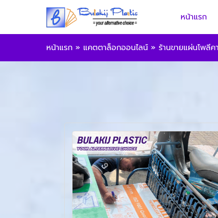
หน้าแรก
หน้าแรก
»
แคตตาล็อกออนไลน์
»
ร้านขายแผ่นโพลีค