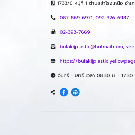
1733/6 หมู่ที่ 1 ตำบลสำโรงเหนือ อำ
087-869-6971
,
092-326-6987
02-393-7669
bulakijplastic@hotmail.com
,
vee
https://bulakijplastic.yellowpag
จันทร์ - เสาร์ เวลา 08:30 น. - 17:30 