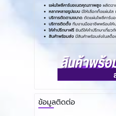
แผ่นโพลีคาร์บอเนตคุณภาพสูง
ผลิตจาก
หลากหลายรูปแบบ
มีให้เลือกทั้งแผ่นใ
บริการตัดตามขนาด
ตัดแผ่นโพลีคาร์บ
บริการติดตั้ง
ทีมงานมืออาชีพพร้อมให้บ
ให้คำปรึกษาฟรี
ยินดีให้คำปรึกษาเกี่ยว
สินค้าพร้อมส่ง
มีสินค้าพร้อมส่งในสต
ข้อมูลติดต่อ