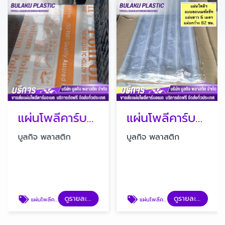
แผ่นโพลีคาร์บอเนตแบบตัน ราคาโรงงาน
แผ่นโพลีคาร์บอเนตแบบลอนเมทัลชีท 6 เมตร ราคาส่ง
บูลกิจ พลาสติก
บูลกิจ พลาสติก
ดูรายละเอียด
ดูรายละเอียด
แผ่นโพลีคาร์บอเนตแบบตัน ราคาโรงงาน
แผ่นโพลีคาร์บอเนตแบบลอนเมทัลชีท 6 เมตร ราคาส่ง