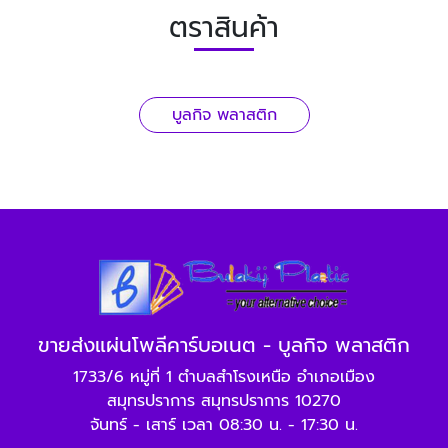
ตราสินค้า
บูลกิจ พลาสติก
ขายส่งแผ่นโพลีคาร์บอเนต - บูลกิจ พลาสติก
1733/6 หมู่ที่ 1 ตำบลสำโรงเหนือ อำเภอเมือง
สมุทรปราการ สมุทรปราการ 10270
จันทร์ - เสาร์ เวลา 08:30 น. - 17:30 น.