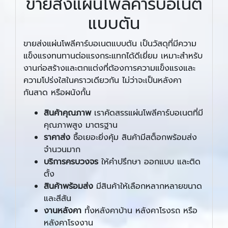
ขายส่งแผ่นโพลีคาร์บอเนต
แบบตัน
ขายส่งแผ่นโพลีคาร์บอเนตแบบตัน เป็นวัสดุที่มีความ
แข็งแรงทนทานต่อแรงกระแทกได้ดีเยี่ยม เหมาะสำหรับ
งานก่อสร้างและตกแต่งที่ต้องการความแข็งแรงและ
ความโปร่งใสในคราวเดียวกัน ไม่ว่าจะเป็นหลังคา
กันสาด หรือผนังกั้น
สินค้าคุณภาพ
เราคัดสรรแผ่นโพลีคาร์บอเนตที่มี
คุณภาพสูง มาตรฐาน
ราคาส่ง
ซื้อเยอะยิ่งคุ้ม สินค้ามีสต็อกพร้อมส่ง
จำนวนมาก
บริการครบวงจร
ให้คำปรึกษา ออกแบบ และติด
ตั้ง
สินค้าพร้อมส่ง
มีสินค้าให้เลือกหลากหลายขนาด
และสีสัน
งานหลังคา
ทั้งหลังคาบ้าน หลังคาโรงรถ หรือ
หลังคาโรงงาน