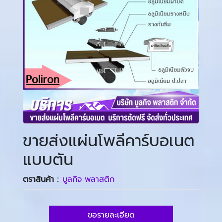
ขายส่งแผ่นโพลีคาร์บอเนต
แบบตัน
ตราสินค้า :
บูลกิจ พลาสติก
ขอรายละเอียด